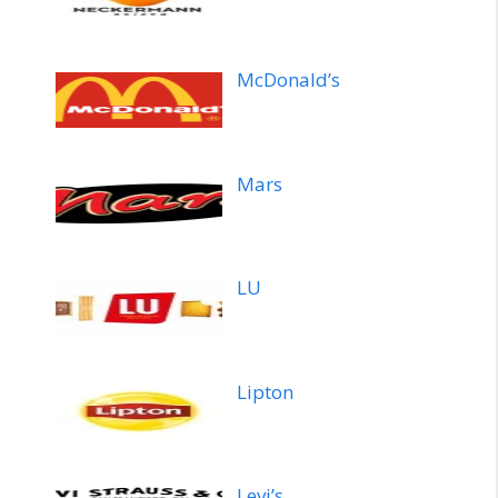
McDonald’s
Mars
LU
Lipton
Levi’s