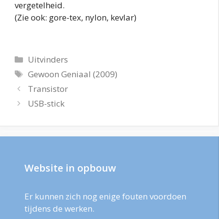
vergetelheid.
(Zie ook: gore-tex, nylon, kevlar)
Categorieën
Uitvinders
Tags
Gewoon Geniaal (2009)
Transistor
USB-stick
Website in opbouw
Er kunnen zich nog enige fouten voordoen
tijdens de werken.