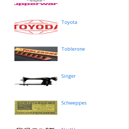
Toyota
Toblerone
Singer
Schweppes