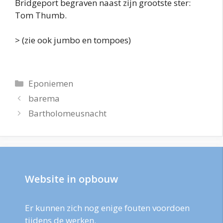
Bridgeport begraven naast zijn grootste ster:
Tom Thumb.
> (zie ook jumbo en tompoes)
Categorieën
Eponiemen
barema
Bartholomeusnacht
Website in opbouw
Er kunnen zich nog enige fouten voordoen
tijdens de werken.