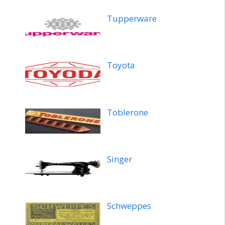
Tupperware
Toyota
Toblerone
Singer
Schweppes