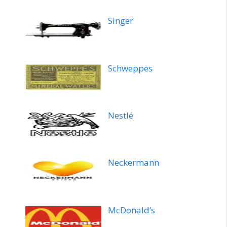
Singer
Schweppes
Nestlé
Neckermann
McDonald’s