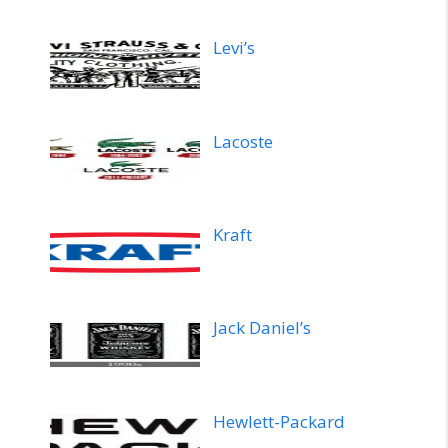
Levi’s
Lacoste
Kraft
Jack Daniel’s
Hewlett-Packard