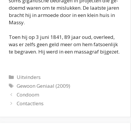
soms gigantische bedragen in projecten die ge-
doemd waren om te mislukken. De laatste jaren
bracht hij in armoede door in een klein huis in
Massy.
Toen hij op 3 juni 1841, 89 jaar oud, overleed,
was er zelfs geen geld meer om hem fatsoenlijk
te begraven. Hij werd in een massagraf bijgezet.
Categorieën
Uitvinders
Tags
Gewoon Geniaal (2009)
Condoom
Contactlens