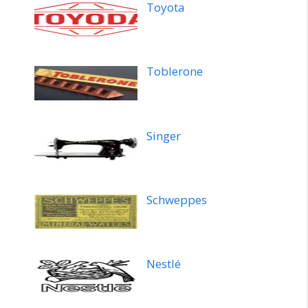
Toyota
Toblerone
Singer
Schweppes
Nestlé